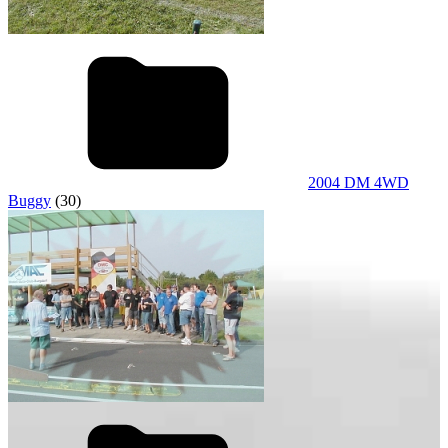
2004 DM 4WD
Buggy
(30)