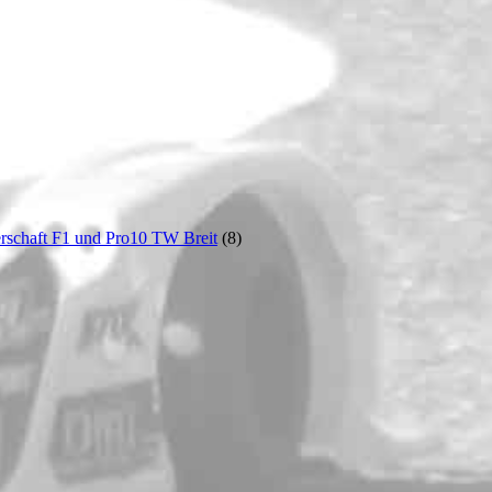
rschaft F1 und Pro10 TW Breit
(8)