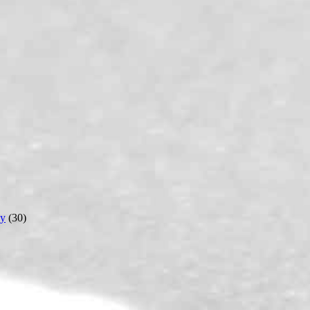
y
(30)