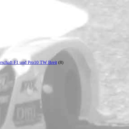
rschaft F1 und Pro10 TW Breit
(8)