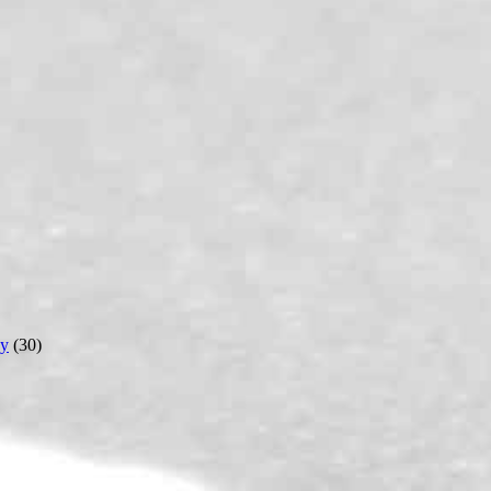
y
(30)